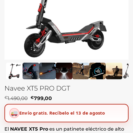
Navee XT5 PRO DGT
El
El
€
1.490,00
€
799,00
precio
precio
original
actual
Envío gratis.
Recíbelo el 13 de agosto
era:
es:
€1.490,00.
€799,00.
El
NAVEE XT5 Pro
es un patinete eléctrico de alto