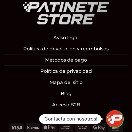
Aviso legal
Política de devolución y reembolsos
Métodos de pago
Política de privacidad
Mapa del sitio
Blog
Acceso B2B
¡Contacta con nosotros!
Visa
Klarna
Apple
Cash
Cash
Google
Mast