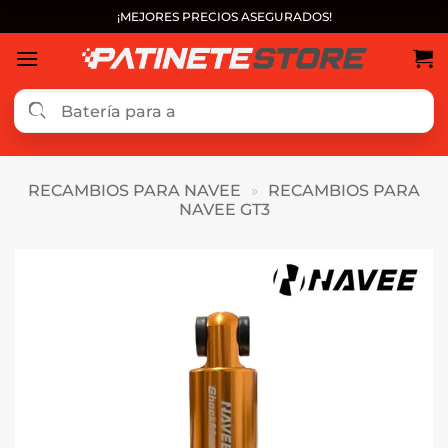
Saltar
¡MEJORES PRECIOS ASEGURADOS!
al
contenido
RECAMBIOS PARA NAVEE
»
RECAMBIOS PARA
NAVEE GT3