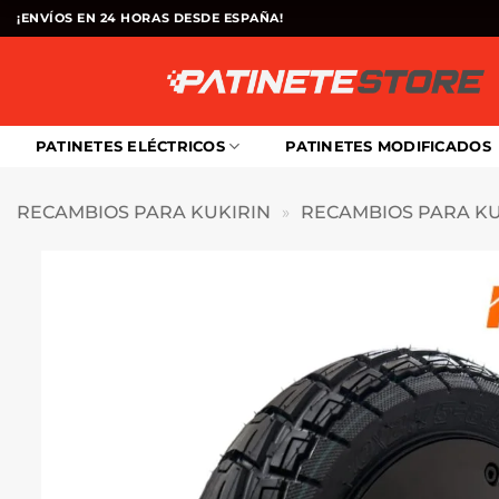
Saltar
¡ENVÍOS EN 24 HORAS DESDE ESPAÑA!
al
contenido
PATINETES ELÉCTRICOS
PATINETES MODIFICADOS
RECAMBIOS PARA KUKIRIN
»
RECAMBIOS PARA KU