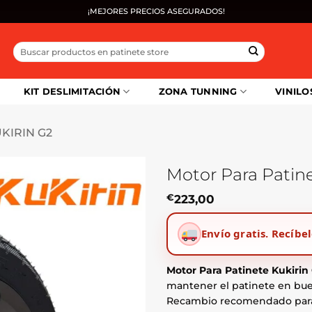
¡MEJORES PRECIOS ASEGURADOS!
Buscar
por:
KIT DESLIMITACIÓN
ZONA TUNNING
VINILO
KIRIN G2
Motor Para Patine
€
223,00
Envío gratis.
Recíbel
Motor Para Patinete Kukirin
mantener el patinete en bue
Recambio recomendado pa