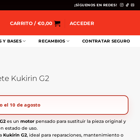
¡SÍGUENOS EN REDES!
CARRITO /
€
0,00
ACCEDER
S Y BASES
RECAMBIOS
CONTRATAR SEGURO
te Kukirin G2
o el 10 de agosto
 G2
es un
motor
pensado para sustituir la pieza original y
n estado de uso.
ra
Kukirin G2
, ideal para reparaciones, mantenimiento o