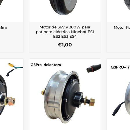
Motor de 36V y 300W para
Mini
Motor R
patinete eléctrico Ninebot ES1
ES2 ES3 ES4
€
1,00