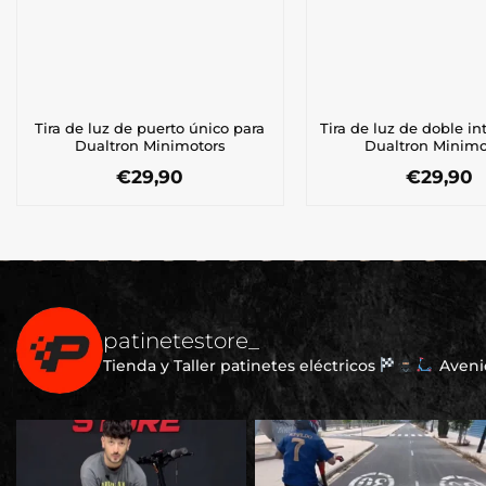
Tira de luz de puerto único para
Tira de luz de doble in
Dualtron Minimotors
Dualtron Minimo
€
29,90
€
29,90
patinetestore_
Tienda y Taller patinetes eléctricos
Avenid