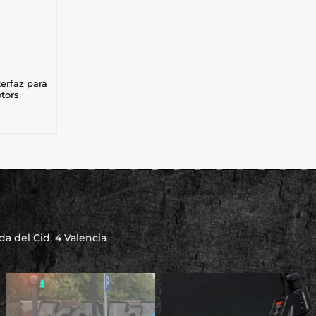
terfaz para
tors
a del Cid, 4 Valencia