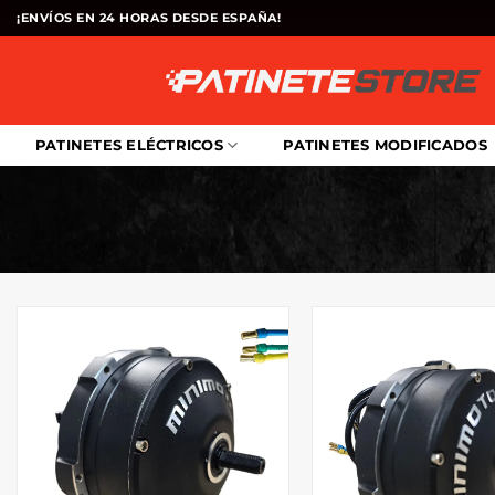
Saltar
¡ENVÍOS EN 24 HORAS DESDE ESPAÑA!
al
contenido
PATINETES ELÉCTRICOS
PATINETES MODIFICADOS