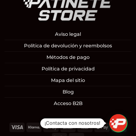
Aviso legal
Política de devolución y reembolsos
Métodos de pago
Política de privacidad
Mapa del sitio
Blog
Acceso B2B
¡Contacta con nosotros!
Visa
Klarna
Apple
Cash
Cash
Google
Mast
Pay
On
on
Pay