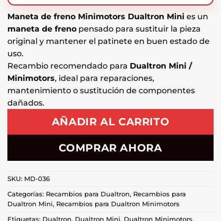
Maneta de freno Minimotors Dualtron Mini
es un
maneta de freno
pensado para sustituir la pieza
original y mantener el patinete en buen estado de
uso.
Recambio recomendado para
Dualtron Mini /
Minimotors
, ideal para reparaciones,
mantenimiento o sustitución de componentes
dañados.
AÑADIR AL CARRITO
COMPRAR AHORA
SKU:
MD-036
Categorías:
Recambios para Dualtron
,
Recambios para
Dualtron Mini
,
Recambios para Dualtron Minimotors
Etiquetas:
Dualtron
,
Dualtron Mini
,
Dualtron Minimotors
,