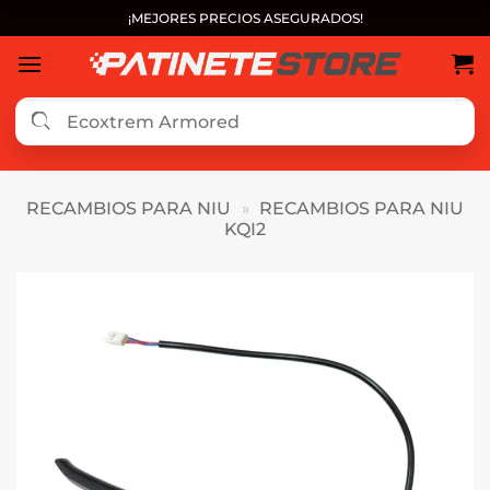
Saltar
¡MEJORES PRECIOS ASEGURADOS!
al
contenido
RECAMBIOS PARA NIU
»
RECAMBIOS PARA NIU
KQI2