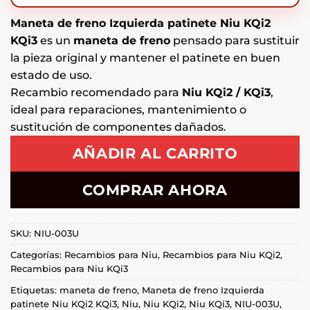
Maneta de freno Izquierda patinete Niu KQi2
KQi3
es un
maneta de freno
pensado para sustituir
la pieza original y mantener el patinete en buen
estado de uso.
Recambio recomendado para
Niu KQi2 / KQi3
,
ideal para reparaciones, mantenimiento o
sustitución de componentes dañados.
AÑADIR AL CARRITO
COMPRAR AHORA
SKU:
NIU-003U
Categorías:
Recambios para Niu
,
Recambios para Niu KQi2
,
Recambios para Niu KQi3
Etiquetas:
maneta de freno
,
Maneta de freno Izquierda
patinete Niu KQi2 KQi3
,
Niu
,
Niu KQi2
,
Niu KQi3
,
NIU-003U
,