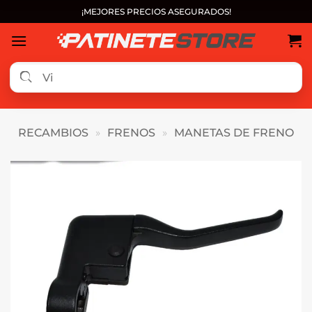
Saltar
¡MEJORES PRECIOS ASEGURADOS!
al
contenido
RECAMBIOS
»
FRENOS
»
MANETAS DE FRENO