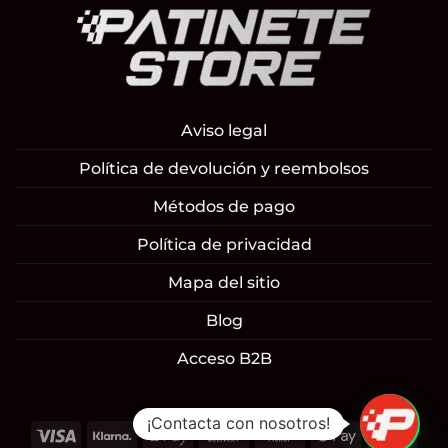
Aviso legal
Política de devolución y reembolsos
Métodos de pago
Política de privacidad
Mapa del sitio
Blog
Acceso B2B
¡Contacta con nosotros!
Visa
Klarna
Apple
Cash
Cash
Google
Mast