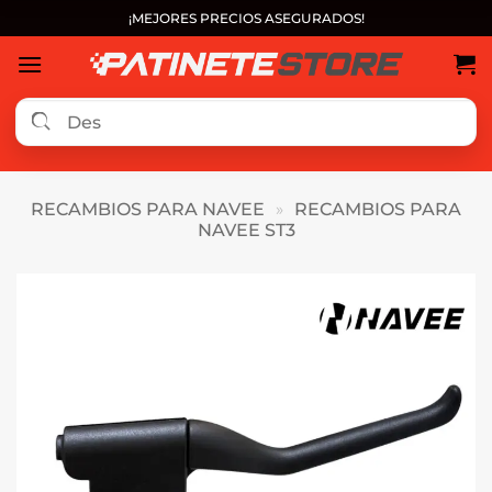
Saltar
¡MEJORES PRECIOS ASEGURADOS!
al
contenido
RECAMBIOS PARA NAVEE
»
RECAMBIOS PARA
NAVEE ST3