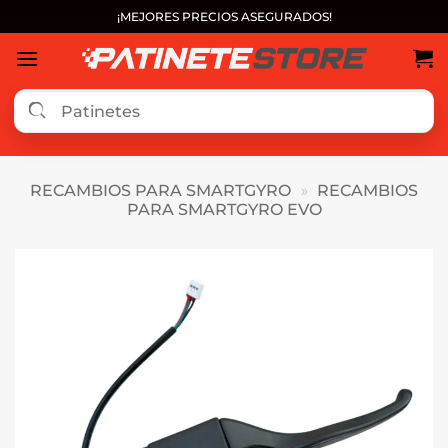
Saltar
¡MEJORES PRECIOS ASEGURADOS!
al
contenido
RECAMBIOS PARA SMARTGYRO
»
RECAMBIOS
PARA SMARTGYRO EVO