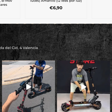
, B-Mov
luces) Amarillo (12 leds por luz)
lares
€
6,90
a del Cid, 4 Valencia