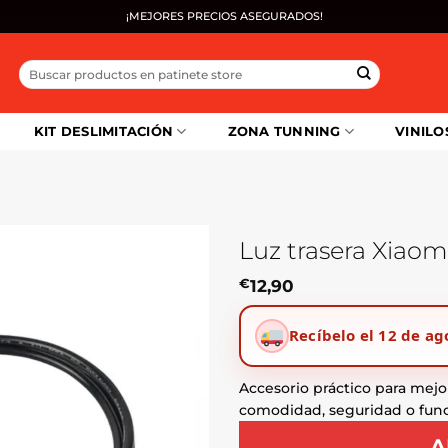
¡MEJORES PRECIOS ASEGURADOS!
Buscar
por:
KIT DESLIMITACIÓN
ZONA TUNNING
VINILO
Luz trasera Xiaomi
€
12,90
Recíbelo el 12 de ag
Accesorio práctico para mejor
comodidad, seguridad o func
A