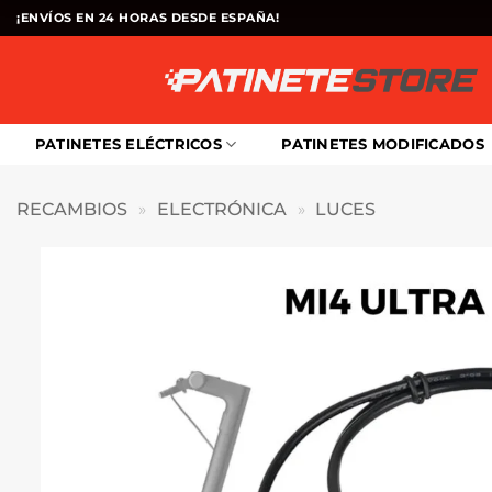
Saltar
¡ENVÍOS EN 24 HORAS DESDE ESPAÑA!
al
contenido
PATINETES ELÉCTRICOS
PATINETES MODIFICADOS
RECAMBIOS
»
ELECTRÓNICA
»
LUCES