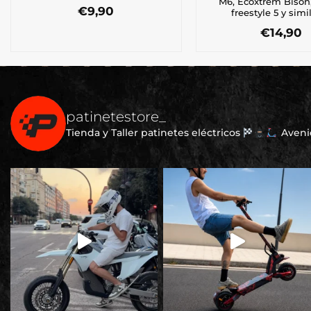
M6, Ecoxtrem Bison
€
9,90
freestyle 5 y simi
€
14,90
patinetestore_
Tienda y Taller patinetes eléctricos
Avenid