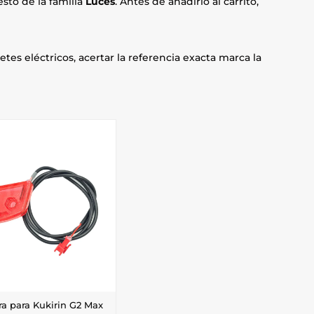
sto de la familia
Luces
. Antes de añadirlo al carrito,
etes eléctricos, acertar la referencia exacta marca la
ra para Kukirin G2 Max