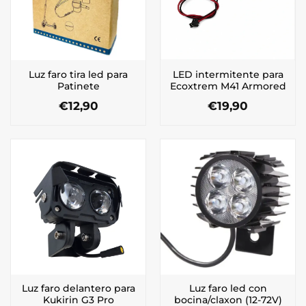
Luz faro tira led para
LED intermitente para
Patinete
Ecoxtrem M41 Armored
€
12,90
€
19,90
Luz faro delantero para
Luz faro led con
Kukirin G3 Pro
bocina/claxon (12-72V)