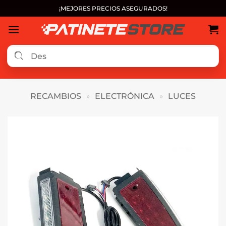
Saltar
¡MEJORES PRECIOS ASEGURADOS!
al
contenido
RECAMBIOS
»
ELECTRÓNICA
»
LUCES