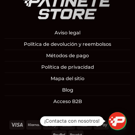
Aviso legal
Política de devolución y reembolsos
Métodos de pago
Política de privacidad
Mapa del sitio
Blog
Acceso B2B
1
¡Contacta con nosotros!
Visa
Klarna
Apple
Cash
Cash
Google
Mast
Pay
On
on
Pay
PayPal
Revolut