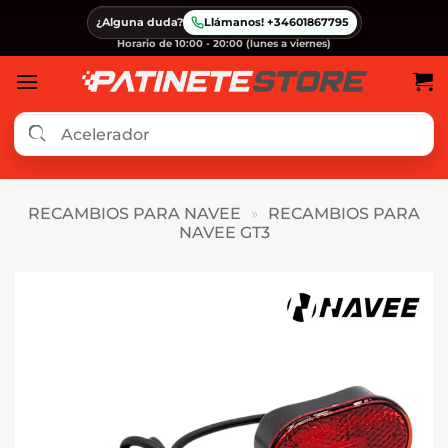
Saltar
¿Alguna duda?
Llámanos! +34601867795
al
Horario de 10:00 - 20:00 (lunes a viernes)
contenido
RECAMBIOS PARA NAVEE
»
RECAMBIOS PARA
NAVEE GT3