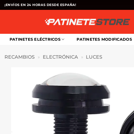
Saltar
¡ENVÍOS EN 24 HORAS DESDE ESPAÑA!
al
contenido
PATINETES ELÉCTRICOS
PATINETES MODIFICADOS
RECAMBIOS
»
ELECTRÓNICA
»
LUCES