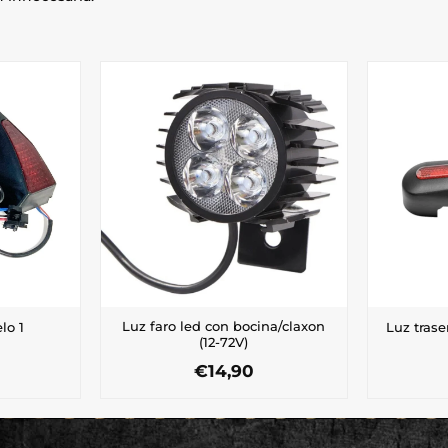
Luz faro led con bocina/claxon
lo 1
Luz tras
(12-72V)
€
14,90