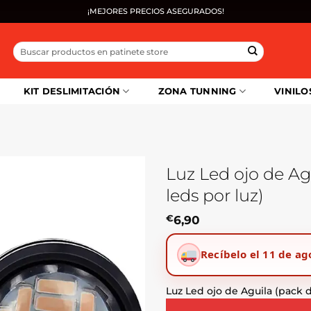
¡MEJORES PRECIOS ASEGURADOS!
Buscar
por:
KIT DESLIMITACIÓN
ZONA TUNNING
VINILO
Luz Led ojo de Agu
leds por luz)
€
6,90
Recíbelo el 11 de ag
Luz Led ojo de Aguila (pack d