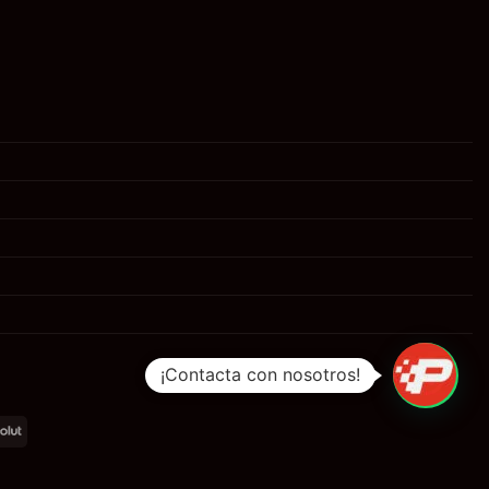
¡Contacta con nosotros!
al
Revolut