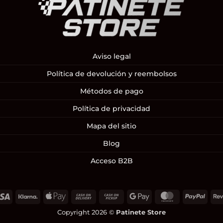
Aviso legal
Política de devolución y reembolsos
Métodos de pago
Política de privacidad
Mapa del sitio
Blog
Acceso B2B
Visa
Klarna
Apple
Cash
Cash
Google
MasterCard
PayP
Pay
On
on
Pay
Copyright 2026 ©
Patinete Store
Delivery
Pickup