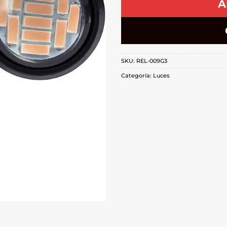
A
SKU:
REL-009G3
Categoría:
Luces