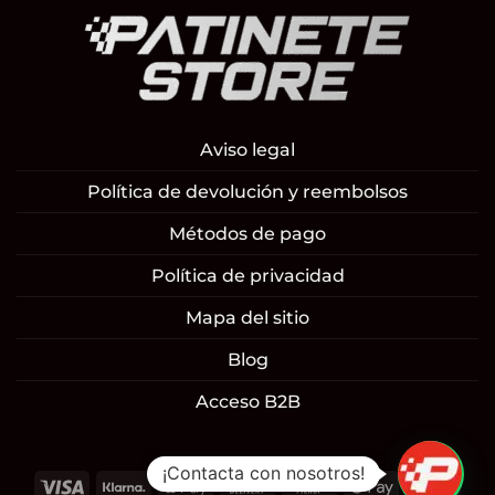
Aviso legal
Política de devolución y reembolsos
Métodos de pago
Política de privacidad
Mapa del sitio
Blog
Acceso B2B
¡Contacta con nosotros!
Visa
Klarna
Apple
Cash
Cash
Google
Mast