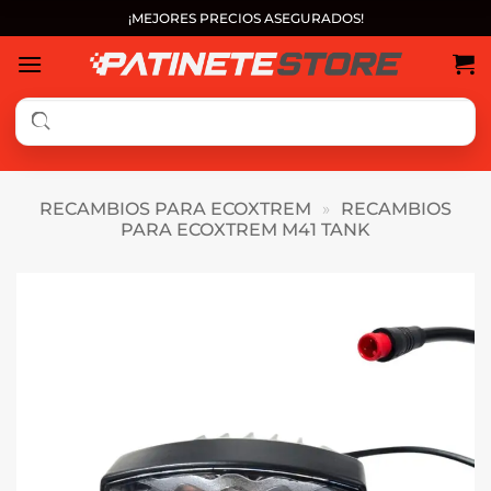
Saltar
¡MEJORES PRECIOS ASEGURADOS!
al
contenido
RECAMBIOS PARA ECOXTREM
»
RECAMBIOS
PARA ECOXTREM M41 TANK