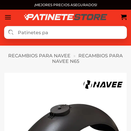
Saltar
¡MEJORES PRECIOS ASEGURADOS!
al
contenido
RECAMBIOS PARA NAVEE
»
RECAMBIOS PARA
NAVEE N65