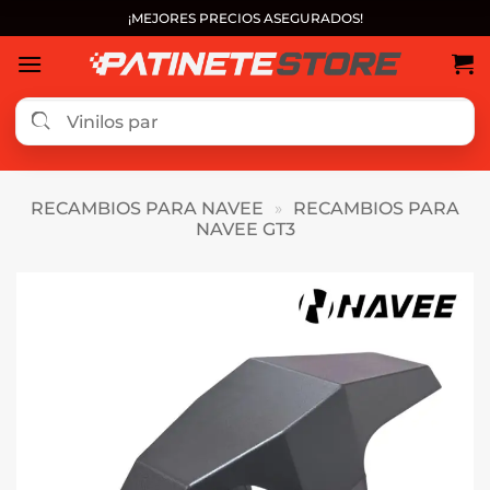
Saltar
¡MEJORES PRECIOS ASEGURADOS!
al
contenido
RECAMBIOS PARA NAVEE
»
RECAMBIOS PARA
NAVEE GT3