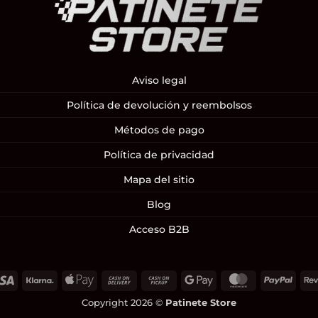
Aviso legal
Política de devolución y reembolsos
Métodos de pago
Política de privacidad
Mapa del sitio
Blog
Acceso B2B
Visa
Klarna
Apple
Cash
Cash
Google
MasterCard
PayP
Pay
On
on
Pay
Copyright 2026 ©
Patinete Store
Delivery
Pickup