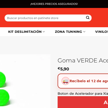
¡MEJORES PRECIOS ASEGURADOS!
Buscar
por:
KIT DESLIMITACIÓN
ZONA TUNNING
VINILO
Goma VERDE Acele
€
5,90
Recíbelo el 12 de ag
Boton de Acelerador para X
A