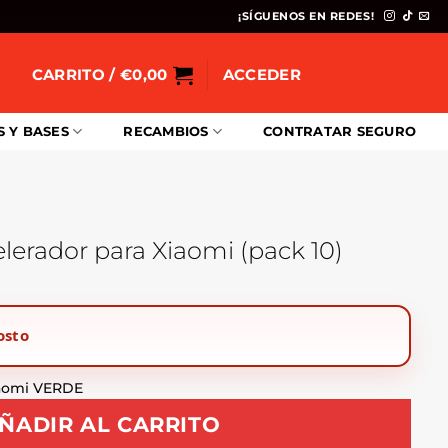
¡SÍGUENOS EN REDES!
CARRITO /
€
0,00
ACCEDER
S Y BASES
RECAMBIOS
CONTRATAR SEGURO
rador para Xiaomi (pack 10)
osto
iaomi VERDE
ÑADIR AL CARRITO