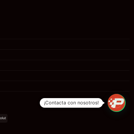
¡Contacta con nosotros!
al
Revolut