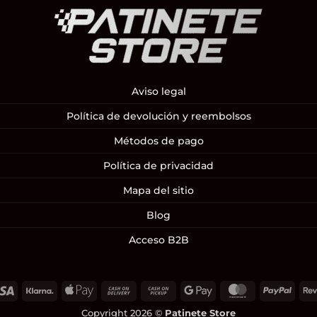
Aviso legal
Política de devolución y reembolsos
Métodos de pago
Política de privacidad
Mapa del sitio
Blog
Acceso B2B
Visa
Klarna
Apple
Cash
Cash
Google
MasterCard
PayP
Pay
On
on
Pay
Copyright 2026 ©
Patinete Store