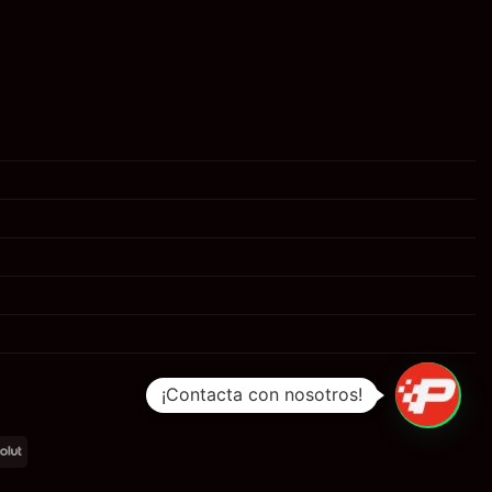
¡Contacta con nosotros!
al
Revolut