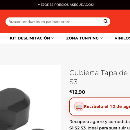
¡MEJORES PRECIOS ASEGURADOS!
Buscar
por:
KIT DESLIMITACIÓN
ZONA TUNNING
VINILO
Cubierta Tapa de 
S3
€
12,90
Recíbelo el 12 de ag
Recupera agarre y comodida
S1 S2 S3
. Ideal para sustitui