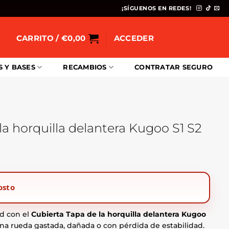
¡SÍGUENOS EN REDES!
CARRITO /
€
0,00
ACCEDER
S Y BASES
RECAMBIOS
CONTRATAR SEGURO
la horquilla delantera Kugoo S1 S2
osto
d con el
Cubierta Tapa de la horquilla delantera Kugoo
r una rueda gastada, dañada o con pérdida de estabilidad.