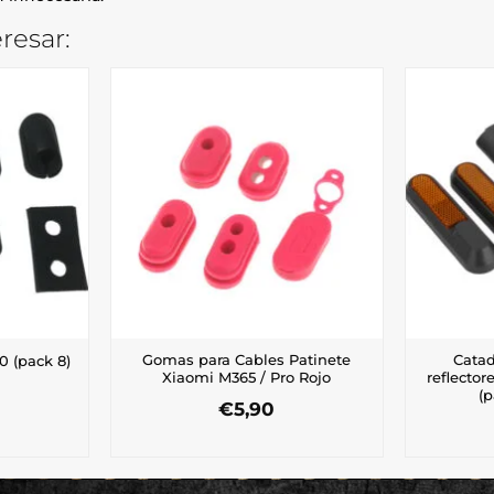
resar:
Gomas para Cables Patinete
Catad
 (pack 8)
Xiaomi M365 / Pro Rojo
reflector
(p
€
5,90