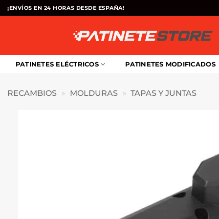
Saltar
¡ENVÍOS EN 24 HORAS DESDE ESPAÑA!
al
contenido
PATINETES ELÉCTRICOS
PATINETES MODIFICADOS
RECAMBIOS
»
MOLDURAS
»
TAPAS Y JUNTAS