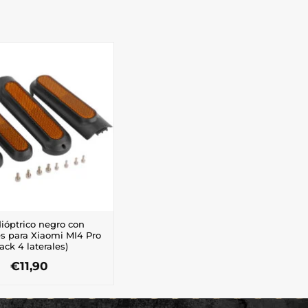
ióptrico negro con
es para Xiaomi MI4 Pro
ack 4 laterales)
€
11,90