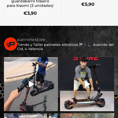
guardabarro trasero
€
5,90
para Xiaomi (3 unidades)
€
3,90
patinetestore_
Tienda y Taller patinetes eléctricos
Avenida del
Cid, 4 Valencia