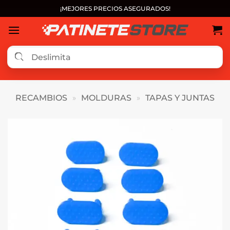
Saltar
¡MEJORES PRECIOS ASEGURADOS!
al
contenido
RECAMBIOS
»
MOLDURAS
»
TAPAS Y JUNTAS