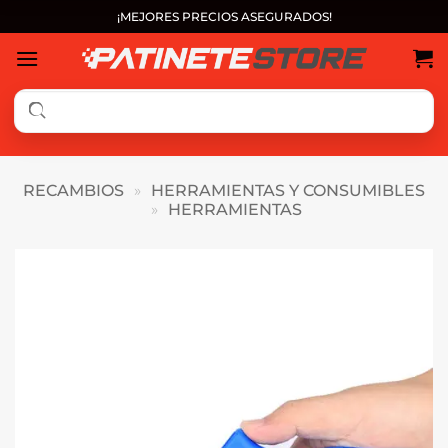
Saltar
¡MEJORES PRECIOS ASEGURADOS!
al
contenido
RECAMBIOS
»
HERRAMIENTAS Y CONSUMIBLES
»
HERRAMIENTAS