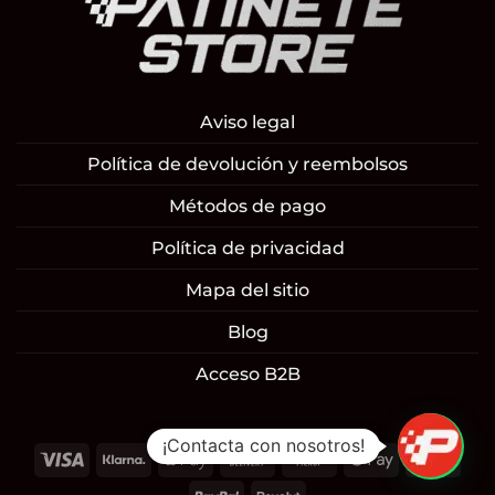
Aviso legal
Política de devolución y reembolsos
Métodos de pago
Política de privacidad
Mapa del sitio
Blog
Acceso B2B
¡Contacta con nosotros!
Visa
Klarna
Apple
Cash
Cash
Google
Mast
Pay
On
on
Pay