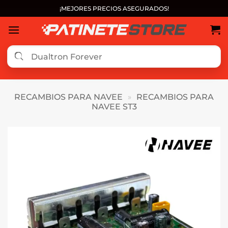
Saltar
¡MEJORES PRECIOS ASEGURADOS!
al
contenido
RECAMBIOS PARA NAVEE
»
RECAMBIOS PARA
NAVEE ST3