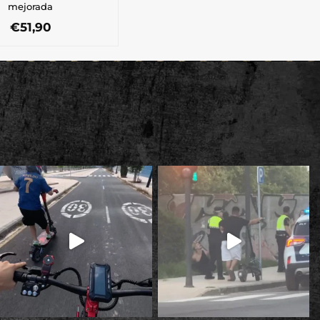
mejorada
€
51,90