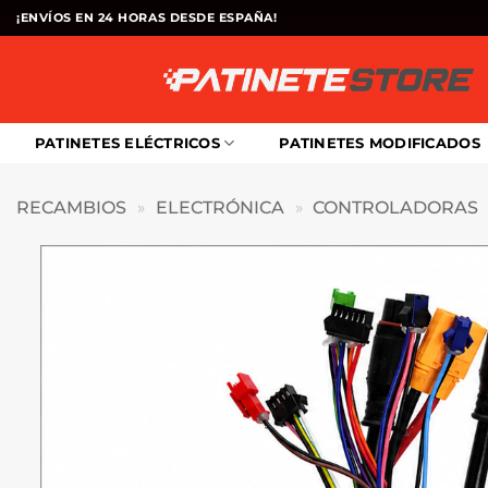
Saltar
¡ENVÍOS EN 24 HORAS DESDE ESPAÑA!
al
contenido
PATINETES ELÉCTRICOS
PATINETES MODIFICADOS
RECAMBIOS
»
ELECTRÓNICA
»
CONTROLADORAS