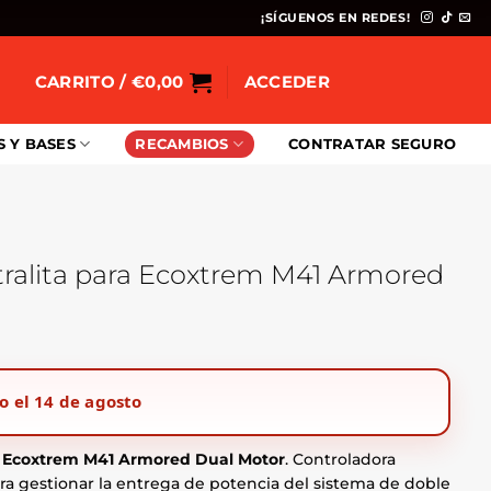
¡SÍGUENOS EN REDES!
CARRITO /
€
0,00
ACCEDER
S Y BASES
RECAMBIOS
CONTRATAR SEGURO
tralita para Ecoxtrem M41 Armored
o el 14 de agosto
ra Ecoxtrem M41 Armored Dual Motor
. Controladora
ara gestionar la entrega de potencia del sistema de doble