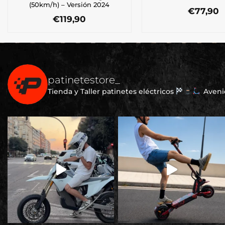
(50km/h) – Versión 2024
€
77,90
€
119,90
patinetestore_
Tienda y Taller patinetes eléctricos
Avenid