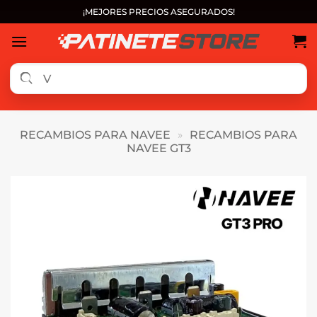
Saltar
¡MEJORES PRECIOS ASEGURADOS!
al
contenido
RECAMBIOS PARA NAVEE
»
RECAMBIOS PARA
NAVEE GT3