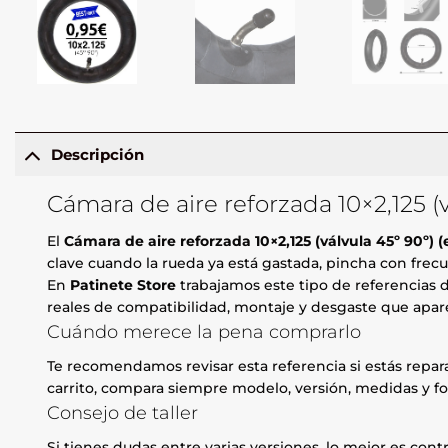
Descripción
Cámara de aire reforzada 10×2,125 (v
El
Cámara de aire reforzada 10×2,125 (válvula 45º 90º) 
clave cuando la rueda ya está gastada, pincha con frecue
En
Patinete Store
trabajamos este tipo de referencias d
reales de compatibilidad, montaje y desgaste que apare
Cuándo merece la pena comprarlo
Te recomendamos revisar esta referencia si estás repa
carrito, compara siempre modelo, versión, medidas y fo
Consejo de taller
Si tienes dudas entre varias versiones, lo mejor es contr