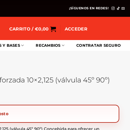
¡SÍGUENOS EN REDES!
CARRITO /
€
0,00
ACCEDER
S Y BASES
RECAMBIOS
CONTRATAR SEGURO
orzada 10×2,125 (válvula 45º 90º)
osto
,125 (válvula 45º 90º) Concebida para ofrecer un