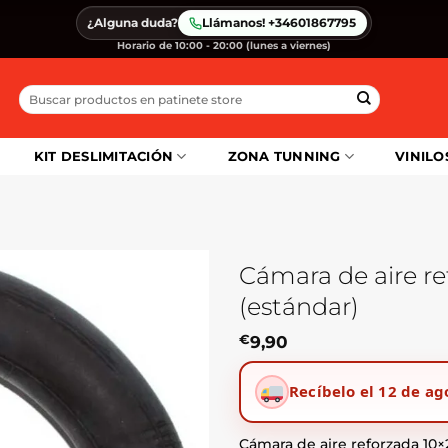
¿Alguna duda?
Llámanos! +34601867795
Horario de 10:00 - 20:00 (lunes a viernes)
Buscar
por:
KIT DESLIMITACIÓN
ZONA TUNNING
VINILO
Cámara de aire ref
(estándar)
€
9,90
Recíbelo el 12 de ag
Cámara de aire reforzada 10×2