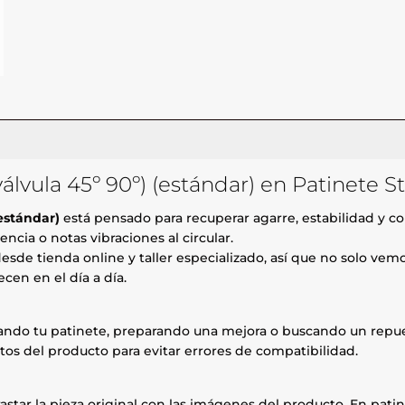
álvula 45º 90º) (estándar) en Patinete S
(estándar)
está pensado para recuperar agarre, estabilidad y co
ncia o notas vibraciones al circular.
esde tienda online y taller especializado, así que no solo ve
cen en el día a día.
rando tu patinete, preparando una mejora o buscando un repue
tos del producto para evitar errores de compatibilidad.
astar la pieza original con las imágenes del producto. En patin