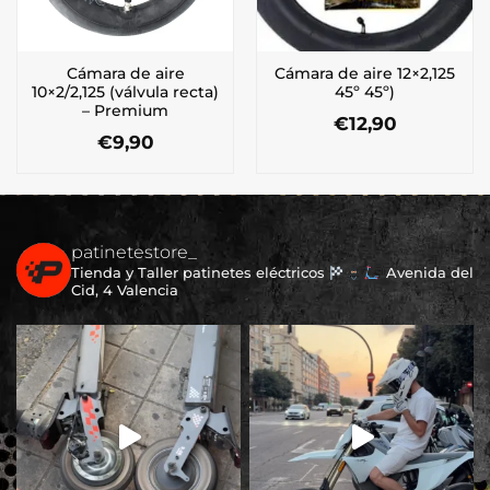
Cámara de aire
Cámara de aire 12×2,125
10×2/2,125 (válvula recta)
45º 45º)
– Premium
€
12,90
€
9,90
patinetestore_
Tienda y Taller patinetes eléctricos
Avenida del
Cid, 4 Valencia