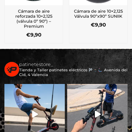
Cámara de aire
Cámara de aire 10×2,125
reforzada 10×2,125
Válvula 90ºx90º SUNIIK
(válvula 0º 90º) –
€
9,90
Premium
€
9,90
patinetestore_
Tienda y Taller patinetes eléctricos
Avenida del
Cid, 4 Valencia