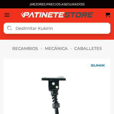
Saltar
¡MEJORES PRECIOS ASEGURADOS!
al
contenido
RECAMBIOS
»
MECÁNICA
»
CABALLETES