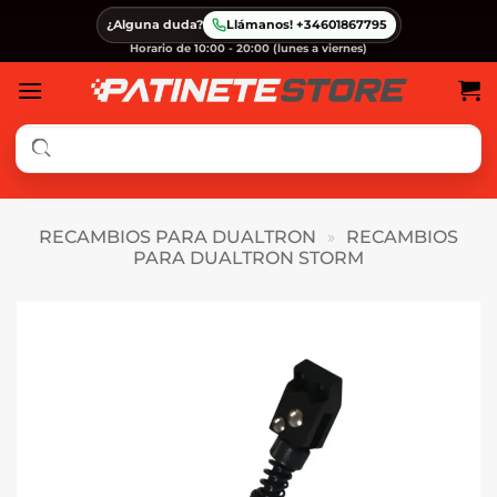
Saltar
¿Alguna duda?
Llámanos! +34601867795
al
Horario de 10:00 - 20:00 (lunes a viernes)
contenido
RECAMBIOS PARA DUALTRON
»
RECAMBIOS
PARA DUALTRON STORM