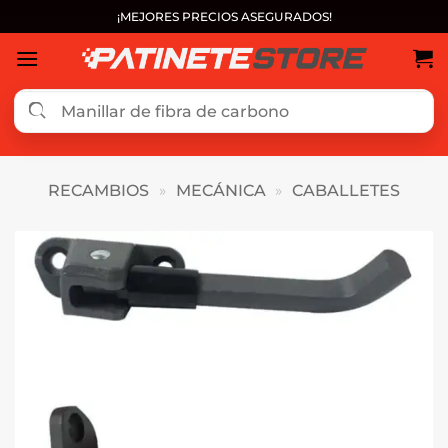
Saltar
¡MEJORES PRECIOS ASEGURADOS!
al
contenido
RECAMBIOS
»
MECÁNICA
»
CABALLETES