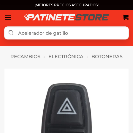
Saltar
¡MEJORES PRECIOS ASEGURADOS!
al
contenido
RECAMBIOS
»
ELECTRÓNICA
»
BOTONERAS