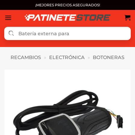
Saltar
¡MEJORES PRECIOS ASEGURADOS!
al
contenido
RECAMBIOS
»
ELECTRÓNICA
»
BOTONERAS