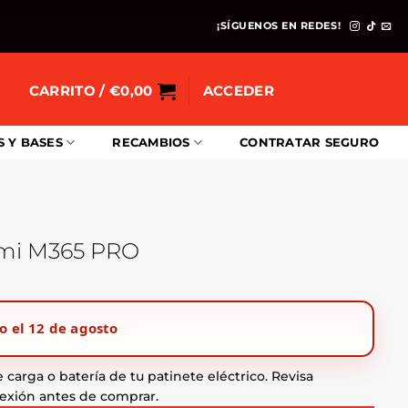
¡SÍGUENOS EN REDES!
CARRITO /
€
0,00
ACCEDER
S Y BASES
RECAMBIOS
CONTRATAR SEGURO
omi M365 PRO
o el 12 de agosto
 carga o batería de tu patinete eléctrico. Revisa
nexión antes de comprar.