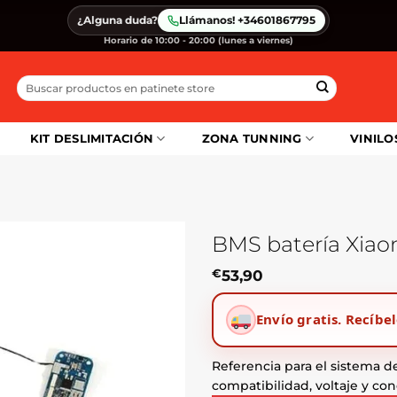
¿Alguna duda?
Llámanos! +34601867795
Horario de 10:00 - 20:00 (lunes a viernes)
Buscar
por:
KIT DESLIMITACIÓN
ZONA TUNNING
VINILO
BMS batería Xia
€
53,90
Envío gratis.
Recíbel
Referencia para el sistema de
compatibilidad, voltaje y co