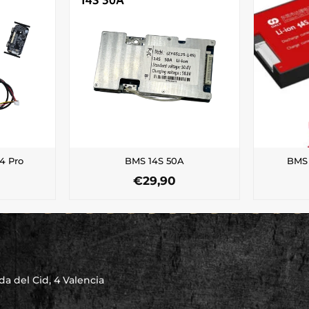
4 Pro
BMS 14S 50A
BMS 
€
29,90
a del Cid, 4 Valencia