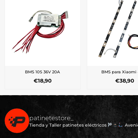
BMS 10S 36V 20A
BMS para Xiaomi 
€
18,90
€
38,90
patinetestore_
Tienda y Taller patinetes eléctricos
Avenid