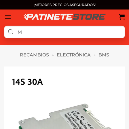
Saltar
¡MEJORES PRECIOS ASEGURADOS!
al
contenido
RECAMBIOS
»
ELECTRÓNICA
»
BMS