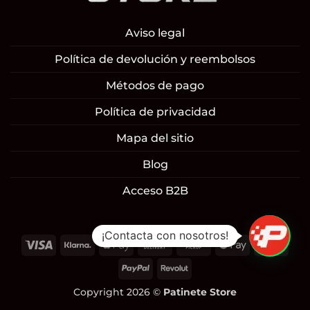
Aviso legal
Política de devolución y reembolsos
Métodos de pago
Política de privacidad
Mapa del sitio
Blog
Acceso B2B
1
¡Contacta con nosotros!
Visa
Klarna
Apple
Cash
Cash
Google
Mast
Pay
On
on
Pay
PayPal
Revolut
Delivery
Pickup
Copyright 2026 ©
Patinete Store