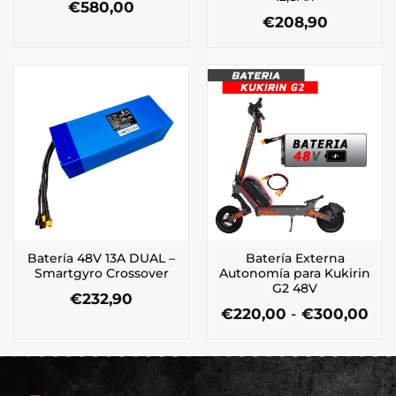
€
580,00
€
208,90
Batería 48V 13A DUAL –
Batería Externa
Smartgyro Crossover
Autonomía para Kukirin
G2 48V
€
232,90
Ra
€
220,00
-
€
300,00
de
Este
pre
producto
des
tiene
€22
múltiples
has