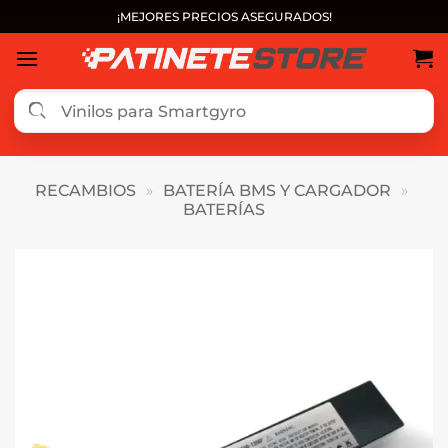
Saltar
¡MEJORES PRECIOS ASEGURADOS!
al
contenido
RECAMBIOS
»
BATERÍA BMS Y CARGADOR
»
BATERÍAS