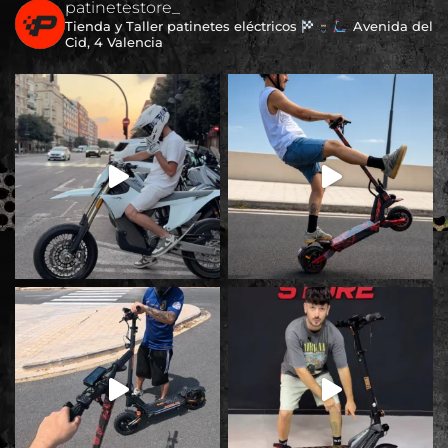
€30
patinetestore_
variantes.
Tienda y Taller patinetes eléctricos
Avenida del
Las
Cid, 4 Valencia
opciones
se
pueden
elegir
en
la
página
de
producto