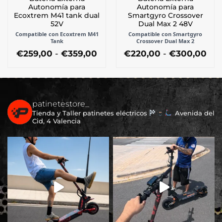
Autonomía para
Autonomía para
de
Ecoxtrem M41 tank dual
Smartgyro Crossover
producto
52V
Dual Max 2 48V
Compatible con Ecoxtrem M41
Compatible con Smartgyro
Tank
Crossover Dual Max 2
Rango
Ra
€
259,00
-
€
359,00
€
220,00
-
€
300,00
de
de
Este
Este
precios:
pre
producto
producto
desde
des
tiene
tiene
€259,00
€22
múltiples
múltiples
hasta
has
€359,00
€30
patinetestore_
variantes.
variantes.
Tienda y Taller patinetes eléctricos
Avenida del
Las
Las
Cid, 4 Valencia
opciones
opciones
se
se
pueden
pueden
elegir
elegir
en
en
la
la
página
página
de
de
producto
producto