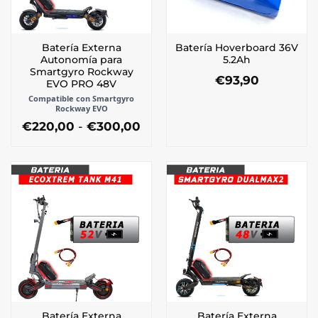
Batería Externa
Batería Hoverboard 36V
Autonomía para
5.2Ah
Smartgyro Rockway
€
93,90
EVO PRO 48V
Compatible con Smartgyro
Rockway EVO
Rango
€
220,00
-
€
300,00
de
Este
precios:
producto
desde
tiene
€220,00
múltiples
hasta
€300,00
variantes.
Las
opciones
se
pueden
elegir
en
la
Batería Externa
Batería Externa
página