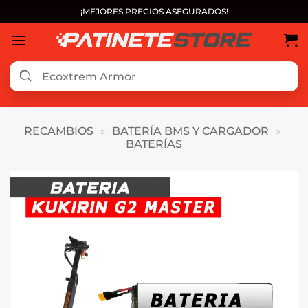
Saltar
¡MEJORES PRECIOS ASEGURADOS!
al
contenido
RECAMBIOS
»
BATERÍA BMS Y CARGADOR
»
BATERÍAS