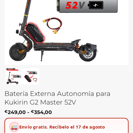
Batería Externa Autonomía para
Kukirin G2 Master 52V
Rango
€
249,00
-
€
354,00
de
precios:
Envío gratis.
Recíbelo el 17 de agosto
desde
€249,00