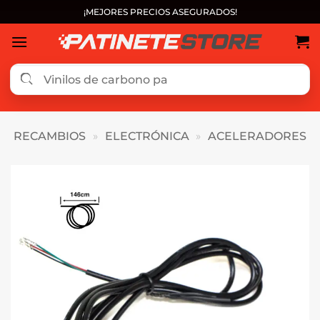
Saltar
¡MEJORES PRECIOS ASEGURADOS!
al
contenido
RECAMBIOS
»
ELECTRÓNICA
»
ACELERADORES