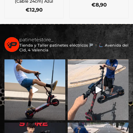
(Cable 24cm) Azul
€
8,90
€
12,90
patinetestore_
Tienda y Taller patinetes eléctricos
Avenida del
Cid, 4 Valencia