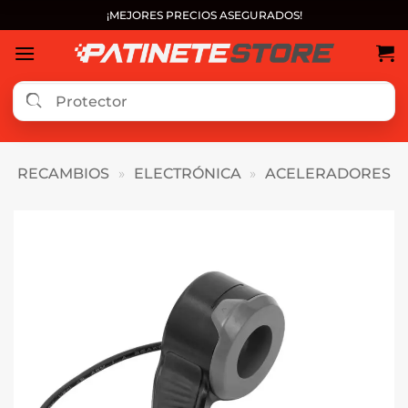
Saltar
¡MEJORES PRECIOS ASEGURADOS!
al
contenido
RECAMBIOS
»
ELECTRÓNICA
»
ACELERADORES