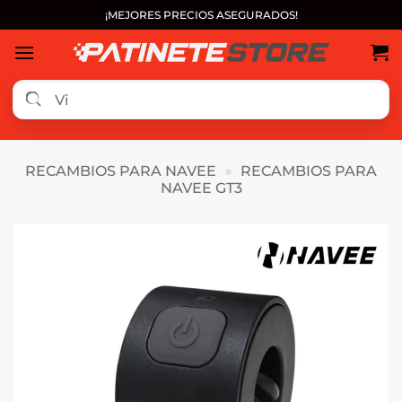
Saltar
¡MEJORES PRECIOS ASEGURADOS!
al
contenido
RECAMBIOS PARA NAVEE
»
RECAMBIOS PARA
NAVEE GT3