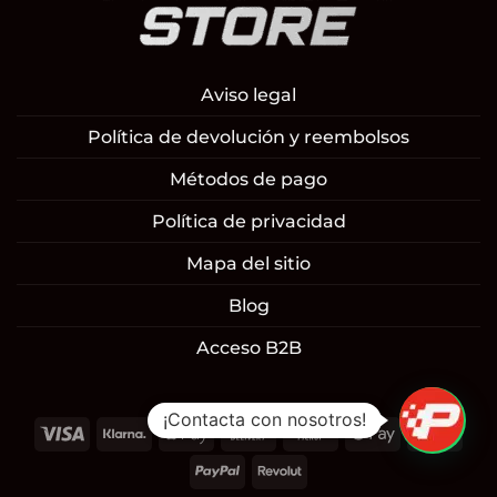
Aviso legal
Política de devolución y reembolsos
Métodos de pago
Política de privacidad
Mapa del sitio
Blog
Acceso B2B
¡Contacta con nosotros!
Visa
Klarna
Apple
Cash
Cash
Google
Mast
Pay
On
on
Pay
PayPal
Revolut
Delivery
Pickup