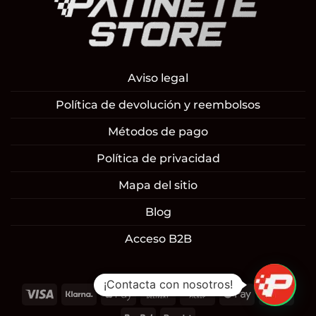
Aviso legal
Política de devolución y reembolsos
Métodos de pago
Política de privacidad
Mapa del sitio
Blog
Acceso B2B
¡Contacta con nosotros!
Visa
Klarna
Apple
Cash
Cash
Google
Mast
Pay
On
on
Pay