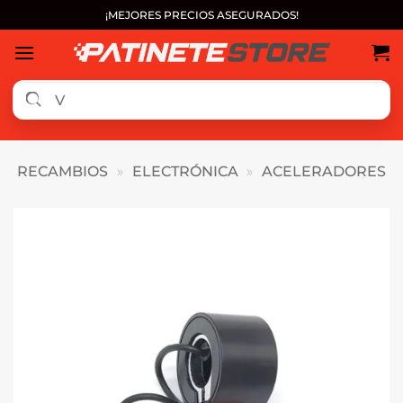
Saltar
¡MEJORES PRECIOS ASEGURADOS!
al
contenido
RECAMBIOS
»
ELECTRÓNICA
»
ACELERADORES