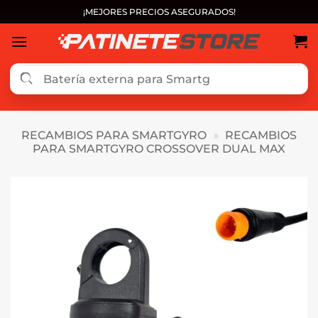
Saltar
¡MEJORES PRECIOS ASEGURADOS!
al
contenido
RECAMBIOS PARA SMARTGYRO
»
RECAMBIOS
PARA SMARTGYRO CROSSOVER DUAL MAX