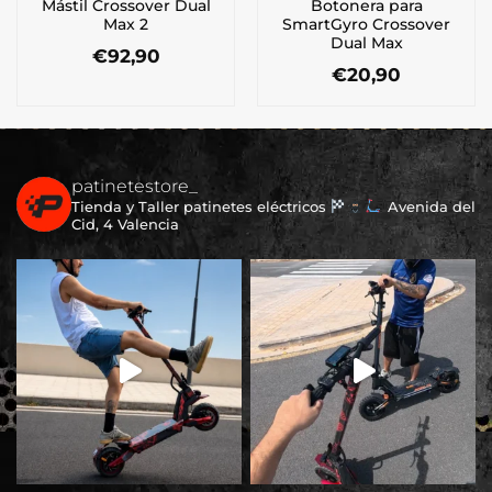
Mástil Crossover Dual
Botonera para
Max 2
SmartGyro Crossover
Dual Max
€
92,90
€
20,90
patinetestore_
Tienda y Taller patinetes eléctricos
Avenida del
Cid, 4 Valencia