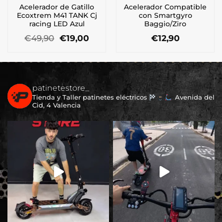
Acelerador de Gatillo
Acelerador Compatible
Ecoxtrem M41 TANK Cj
con Smartgyro
racing LED Azul
Baggio/Ziro
El
El
€
49,90
€
19,00
€
12,90
precio
precio
original
actual
era:
es:
€49,90.
€19,00.
patinetestore_
Tienda y Taller patinetes eléctricos
Avenida del
Cid, 4 Valencia