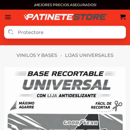
Saltar
¡MEJORES PRECIOS ASEGURADOS!
al
contenido
VINILOS Y BASES
»
LIJAS UNIVERSALES