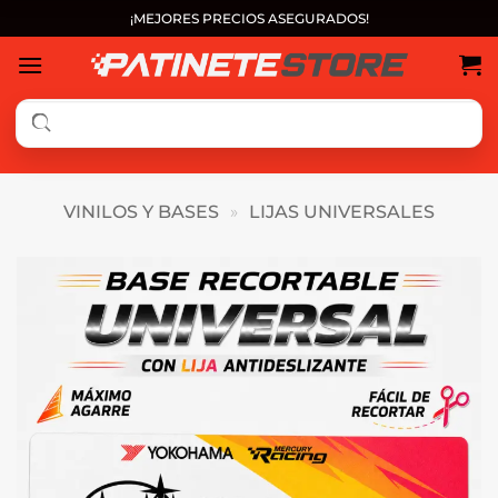
Saltar
¡MEJORES PRECIOS ASEGURADOS!
al
contenido
VINILOS Y BASES
»
LIJAS UNIVERSALES