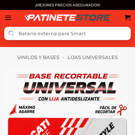
Saltar
¡MEJORES PRECIOS ASEGURADOS!
al
contenido
VINILOS Y BASES
»
LIJAS UNIVERSALES