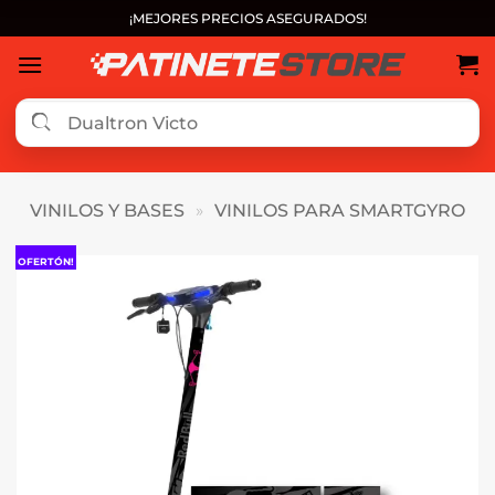
Saltar
¡MEJORES PRECIOS ASEGURADOS!
al
contenido
VINILOS Y BASES
»
VINILOS PARA SMARTGYRO
OFERTÓN!