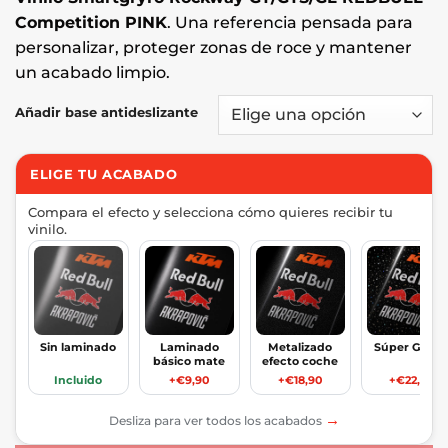
Competition PINK
. Una referencia pensada para
personalizar, proteger zonas de roce y mantener
un acabado limpio.
Añadir base antideslizante
ELIGE TU ACABADO
Compara el efecto y selecciona cómo quieres recibir tu
vinilo.
Sin laminado
Laminado
Metalizado
Súper Glitte
básico mate
efecto coche
Incluido
+€9,90
+€18,90
+€22,90
→
Desliza para ver todos los acabados