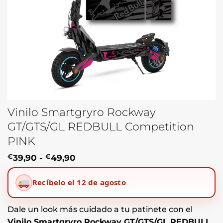
Vinilo Smartgryro Rockway
GT/GTS/GL REDBULL Competition
PINK
Rango
€
39,90
-
€
49,90
de
precios:
Recíbelo el 12 de agosto
desde
€39,90
hasta
€49,90
Dale un look más cuidado a tu patinete con el
Vinilo Smartgryro Rockway GT/GTS/GL REDBULL