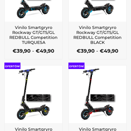
Vinilo Smartgryro
Vinilo Smartgryro
Rockway GT/GTS/GL
Rockway GT/GTS/GL
REDBULL Competition
REDBULL Competition
TURQUESA
BLACK
Rango
Ran
€
39,90
-
€
49,90
€
39,90
-
€
49,90
de
de
Este
Este
precios:
preci
producto
producto
desde
desd
OFERTÓN!
OFERTÓN!
tiene
tiene
€39,90
€39,
múltiples
múltiples
hasta
hast
€49,90
€49,
variantes.
variantes.
Las
Las
opciones
opciones
se
se
pueden
pueden
elegir
elegir
en
en
la
la
Vinilo Smartgryro
Vinilo Smartgryro
página
página