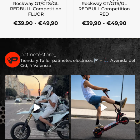
Rockway GT/GTS/GL
Rockway GT/GTS/GL
de
de
REDBULL Competition
REDBULL Competition
producto
producto
FLUOR
RED
Rango
Ran
€
39,90
-
€
49,90
€
39,90
-
€
49,90
de
de
Este
Este
precios:
preci
producto
producto
desde
desd
tiene
tiene
€39,90
€39,
múltiples
múltiples
hasta
hast
€49,90
€49,
patinetestore_
variantes.
variantes.
Tienda y Taller patinetes eléctricos
Avenida del
Las
Las
Cid, 4 Valencia
opciones
opciones
se
se
pueden
pueden
elegir
elegir
en
en
la
la
página
página
de
de
producto
producto