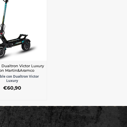
a Dualtron Victor Luxury
ton Martin&Aramco
le con Dualtron Victor
Luxury
€
60,90