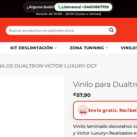
¿Alguna duda?
Llámanos! +34601867795
Horario de 10:00 - 20:00 (lunes a viernes)
Buscar
por:
KIT DESLIMITACIÓN
ZONA TUNNING
VINILO
NILOS DUALTRON VICTOR LUXURY DGT
Vinilo para Dualtr
€
57,90
Envío gratis.
Recíbel
Vinilo laminado decorativo c
y Victor Luxury+.Realizados 