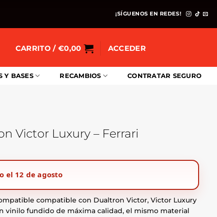
¡SÍGUENOS EN REDES!
CARRITO /
€
0,00
ACCEDER
S Y BASES
RECAMBIOS
CONTRATAR SEGURO
on Victor Luxury – Ferrari
o el 12 de agosto
ompatible compatible con Dualtron Victor, Victor Luxury
en vinilo fundido de máxima calidad, el mismo material