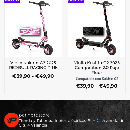
OFERTÓN!
OFERTÓN!
tiene
tiene
€39,90
€39,
múltiples
múltiples
hasta
hast
€49,90
€49,
variantes.
variantes.
Las
Las
opciones
opciones
se
se
pueden
pueden
elegir
elegir
en
en
la
la
Vinilo Kukirin G2 2025
Vinilo Kukirin G2 2025
página
página
REDBULL RACING PINK
Competition 2.0 Rojo
de
de
Fluor
Rango
€
39,90
-
€
49,90
producto
producto
Compatible con Kukirin G2
de
Este
precios:
Ran
€
39,90
-
€
49,90
producto
desde
de
Este
tiene
€39,90
preci
producto
múltiples
hasta
desd
tiene
€49,90
€39,
variantes.
múltiples
hast
Las
€49,
patinetestore_
variantes.
opciones
Tienda y Taller patinetes eléctricos
Avenida del
Las
se
Cid, 4 Valencia
opciones
pueden