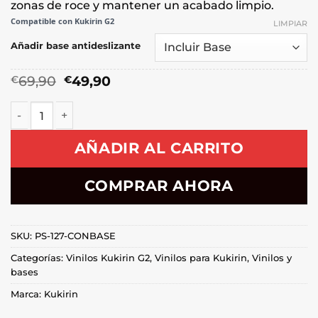
zonas de roce y mantener un acabado limpio.
Compatible con Kukirin G2
LIMPIAR
Añadir base antideslizante
El
El
69,90
49,90
€
€
precio
precio
original
actual
era:
es:
€69,90.
€49,90.
Vinilo Kukirin G2 2025 Shelby COBRA cantidad
AÑADIR AL CARRITO
COMPRAR AHORA
SKU:
PS-127-CONBASE
Categorías:
Vinilos Kukirin G2
,
Vinilos para Kukirin
,
Vinilos y
bases
Marca:
Kukirin