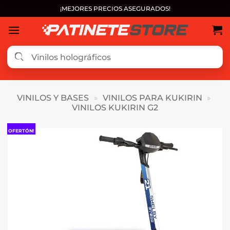
Saltar
¡MEJORES PRECIOS ASEGURADOS!
al
contenido
VINILOS Y BASES
»
VINILOS PARA KUKIRIN
»
VINILOS KUKIRIN G2
OFERTÓN!