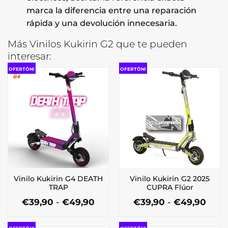
marca la diferencia entre una reparación
rápida y una devolución innecesaria.
Más Vinilos Kukirin G2 que te pueden
interesar:
OFERTÓN!
OFERTÓN!
Vinilo Kukirin G4 DEATH
Vinilo Kukirin G2 2025
TRAP
CUPRA Flúor
Rango
Ran
€
39,90
-
€
49,90
€
39,90
-
€
49,90
de
de
Este
Este
precios:
preci
producto
producto
desde
desd