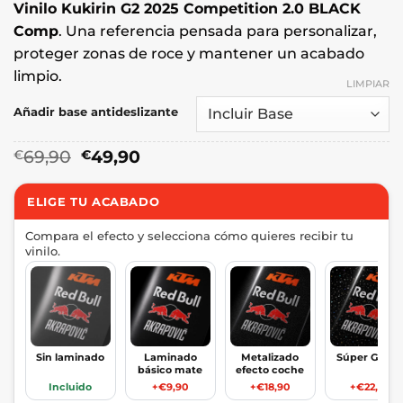
Vinilo Kukirin G2 2025 Competition 2.0 BLACK
Comp
. Una referencia pensada para personalizar,
proteger zonas de roce y mantener un acabado
limpio.
LIMPIAR
Añadir base antideslizante
El
El
69,90
49,90
€
€
precio
precio
original
actual
ELIGE TU ACABADO
era:
es:
€69,90.
€49,90.
Compara el efecto y selecciona cómo quieres recibir tu
vinilo.
Sin laminado
Laminado
Metalizado
Súper Glitte
básico mate
efecto coche
Incluido
+€9,90
+€18,90
+€22,90