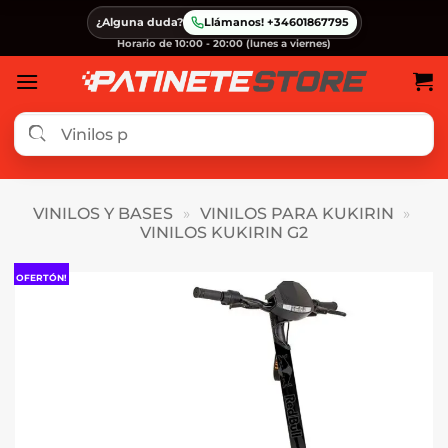
Saltar
¿Alguna duda?
Llámanos! +34601867795
al
Horario de 10:00 - 20:00 (lunes a viernes)
contenido
VINILOS Y BASES
»
VINILOS PARA KUKIRIN
»
VINILOS KUKIRIN G2
OFERTÓN!