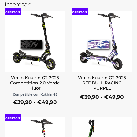
interesar:
OFERTÓN!
OFERTÓN!
Vinilo Kukirin G2 2025
Vinilo Kukirin G2 2025
Competition 2.0 Verde
REDBULL RACING
Fluor
PURPLE
Compatible con Kukirin G2
Ran
€
39,90
-
€
49,90
Rango
de
€
39,90
-
€
49,90
Este
de
preci
Este
producto
precios:
desd
producto
tiene
desde
€39,
OFERTÓN!
tiene
múltiples
€39,90
hast
múltiples
hasta
€49,
variantes.
€49,90
variantes.
Las