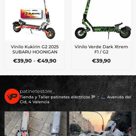
Las
opciones
opciones
se
se
pueden
pueden
elegir
elegir
en
en
la
la
página
Vinilo Kukirin G2 2025
Vinilo Verde Dark Xtrem
página
de
SUBARU HOONIGAN
F1 / G2
de
producto
Rango
€
39,90
-
€
49,90
€
39,90
producto
de
Este
precios:
producto
desde
tiene
€39,90
múltiples
hasta
€49,90
patinetestore_
variantes.
Tienda y Taller patinetes eléctricos
Avenida del
Las
Cid, 4 Valencia
opciones
se
pueden
elegir
en