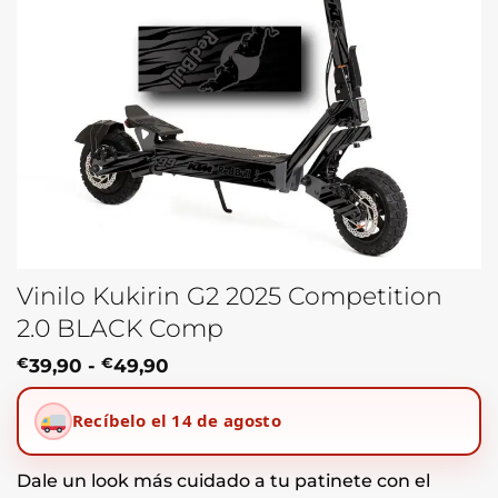
Vinilo Kukirin G2 2025 Competition
2.0 BLACK Comp
Rango
€
39,90
-
€
49,90
de
precios:
Recíbelo el 14 de agosto
desde
€39,90
hasta
€49,90
Dale un look más cuidado a tu patinete con el