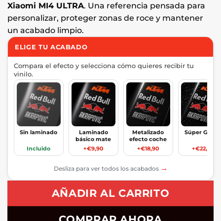
Xiaomi MI4 ULTRA
. Una referencia pensada para
personalizar, proteger zonas de roce y mantener
un acabado limpio.
ELIGE TU ACABADO
Compara el efecto y selecciona cómo quieres recibir tu
vinilo.
Sin laminado
Laminado
Metalizado
Súper Glitte
básico mate
efecto coche
Incluido
+€9,90
+€18,90
+€22,90
→
Desliza para ver todos los acabados
AÑADIR AL CARRITO
COMPRAR AHORA