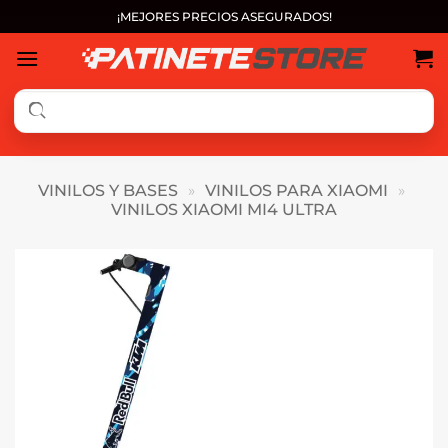
Saltar
¡MEJORES PRECIOS ASEGURADOS!
al
contenido
VINILOS Y BASES
»
VINILOS PARA XIAOMI
»
VINILOS XIAOMI MI4 ULTRA