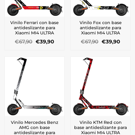
Vinilo Ferrari con base
Vinilo Fox con base
antideslizante para
antideslizante para
Xiaomi MI4 ULTRA
Xiaomi MI4 ULTRA
El
El
El
El
€
67,90
€
39,90
€
67,90
€
39,90
precio
precio
precio
preci
original
actual
original
actua
era:
es:
era:
es:
€67,90.
€39,90.
€67,90.
€39,9
Vinilo Mercedes Benz
Vinilo KTM Red con
AMG con base
base antideslizante para
antideslizante para
Xiaomi MI4 ULTRA